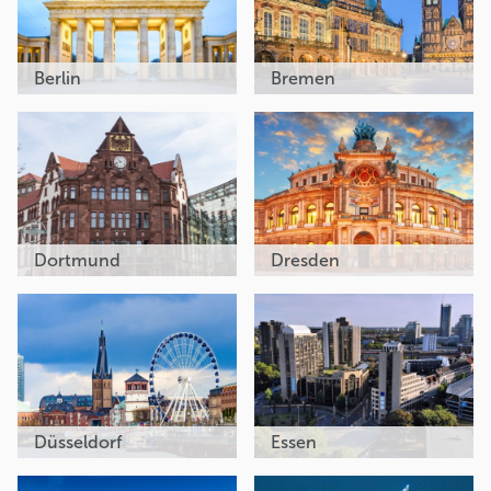
Berlin
Bremen
Dortmund
Dresden
Düsseldorf
Essen