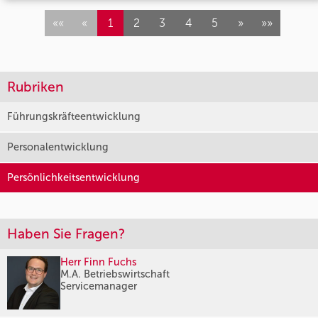
««
«
1
2
3
4
5
»
»»
Rubriken
Führungskräfteentwicklung
Personalentwicklung
Persönlichkeitsentwicklung
Haben Sie Fragen?
Herr Finn Fuchs
M.A. Betriebswirtschaft
Servicemanager