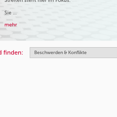
Streiten steht hier im Fokus.
Sie …
mehr
 finden: