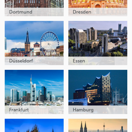
Dortmund
Dresden
Düsseldorf
Essen
Frankfurt
Hamburg