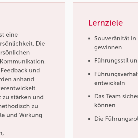
Lernziele
st eine
Souveränität in
rsönlichkeit. Die
gewinnen
ersönlichen
Führungsstil un
, Kommunikation,
, Feedback und
Führungsverha
erden anhand
entwickeln
terentwickelt.
Das Team sicher
t zu stärken und
können
methodisch zu
lle und Wirkung
Die Führungsrol
n,