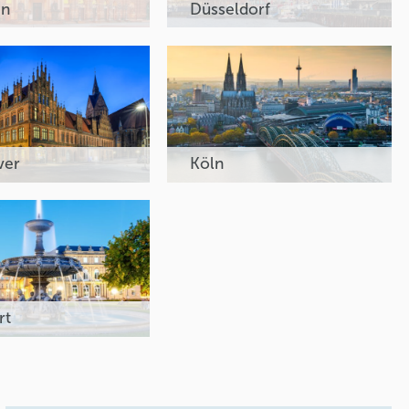
en
Düsseldorf
ver
Köln
rt