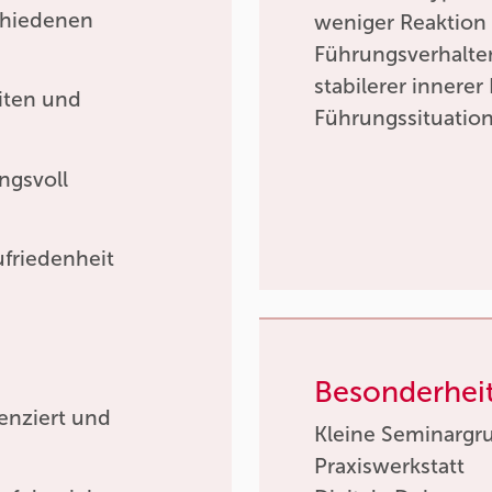
schiedenen
weniger Reaktion
Führungsverhalten
stabilerer innere
eiten und
Führungssituatio
ngsvoll
ufriedenheit
Besonderhei
enziert und
Kleine Seminargr
Praxiswerkstatt