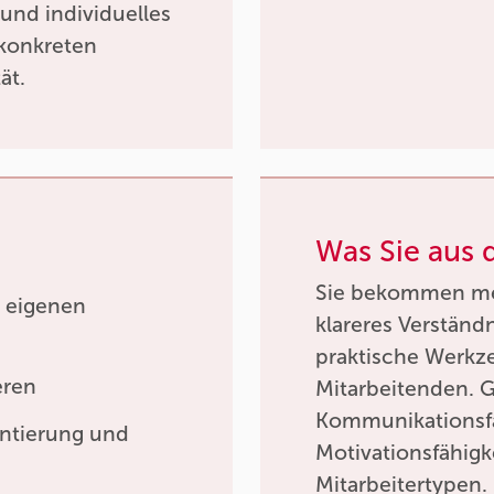
 und individuelles
konkreten
ät.
Was Sie aus
Sie bekommen meh
 eigenen
klareres Verständ
praktische Werkz
eren
Mitarbeitenden. 
Kommunikationsfäh
entierung und
Motivationsfähigk
Mitarbeitertypen.