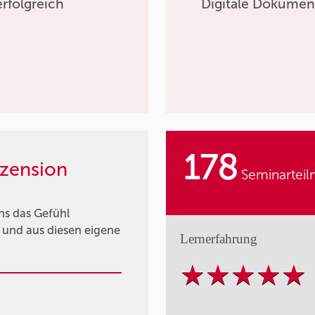
rfolgreich
Digitale Dokumen
g
178
zension
Seminarteil
ns das Gefühl
n und aus diesen eigene
Lernerfahrung